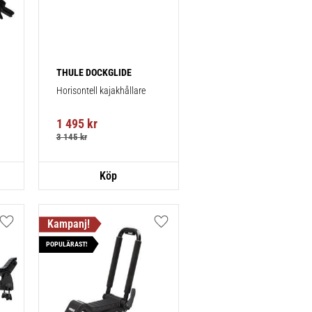
THULE DOCKGLIDE
Horisontell kajakhållare
1 495
kr
3 145
kr
Lägg till i favoriter
Lägg till i favoriter
POPULÄRAST!