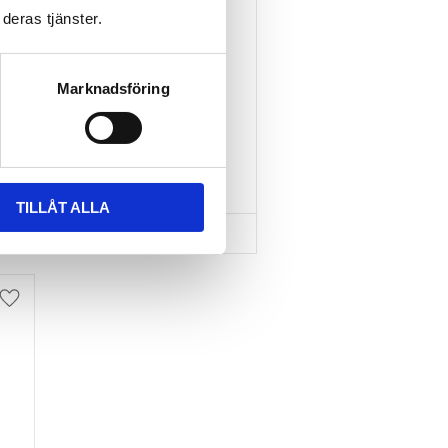
deras tjänster.
TAKBOX.SE T-
SPÅRSADAPTER 20X24 
MM INKL SPÄNNBAND
Marknadsföring
Nytt takräcke, nya fästen 
till takboxen?
595
kr
695
kr
TILLÅT ALLA
Lägg till i favoriter