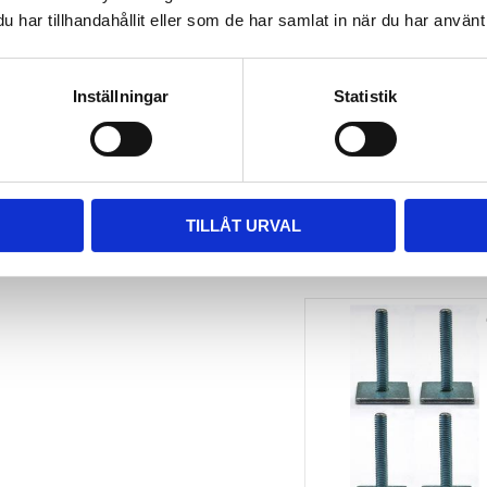
har tillhandahållit eller som de har samlat in när du har använt 
TAKBOX.SE 
MONTERINGSSATS U-
BYGEL GUMMERAD CC 
100 MM 4-PACK
Inställningar
Statistik
Nytt takräcke, nya fästen 
till takboxen?
495
kr
695
kr
TILLÅT URVAL