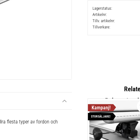
Lagerstatus
Artikelnr
Tillv. artikelnr
Tillverkare
Relat
STORSÄLJARE!
Thule Cla
lra flesta typer av fordon och
Lättmonter
takräcken,