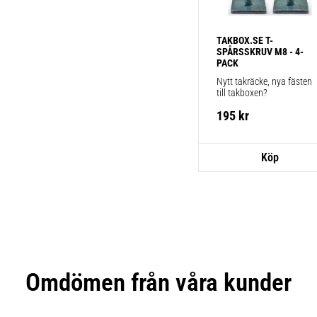
TAKBOX.SE T-
SPÅRSSKRUV M8 - 4-
PACK
Nytt takräcke, nya fästen 
till takboxen?
195
kr