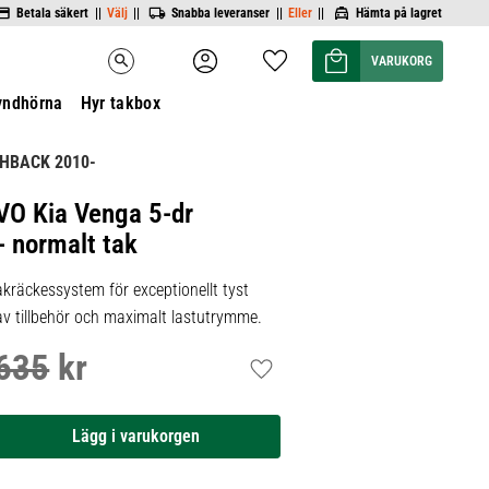
Betala säkert ||
Välj
||
Snabba leveranser ||
Eller
||
Hämta på lagret
Kundvagn
Favoriter
search
yndhörna
Hyr takbox
CHBACK 2010-
VO Kia Venga 5-dr
 normalt tak
kräckessystem för exceptionellt tyst
 av tillbehör och maximalt lastutrymme.
635
kr
inarie pris:
Lägg till i favoriter