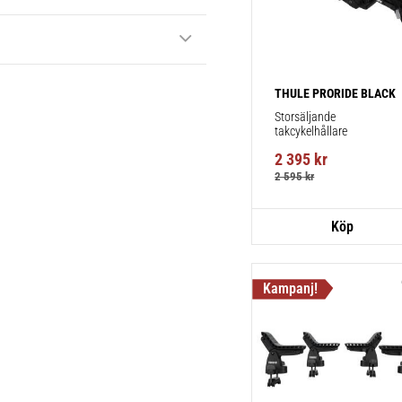
THULE PRORIDE BLACK
Storsäljande 
takcykelhållare 
2 395
kr
2 595
kr