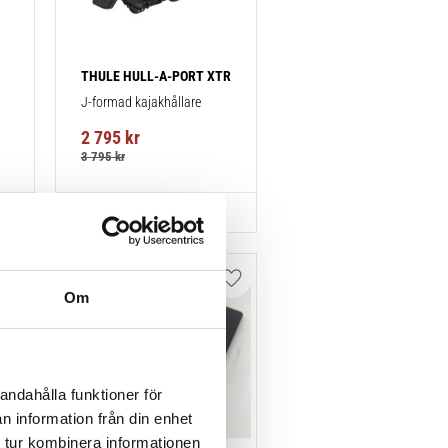
THULE HULL-A-PORT XTR
J-formad kajakhållare
2 795
kr
3 795
kr
Lägg till i favoriter
Lägg till i favoriter
Om
andahålla funktioner för
n information från din enhet
 tur kombinera informationen