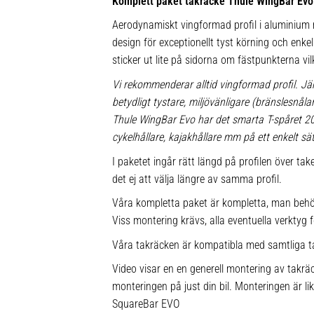
Komplett paket takräcke Thule WingBar Evo
Aerodynamiskt vingformad profil i aluminium m
design för exceptionellt tyst körning och enkel 
sticker ut lite på sidorna om fästpunkterna vil
Vi rekommenderar alltid vingformad profil. Jä
betydligt tystare, miljövänligare (bränslesnå
Thule WingBar Evo har det smarta T-spåret 
cykelhållare, kajakhållare mm på ett enkelt sät
I paketet ingår rätt längd på profilen över ta
det ej att välja längre av samma profil.
Våra kompletta paket är kompletta, man behö
Viss montering krävs, alla eventuella verktyg f
Våra takräcken är kompatibla med samtliga t
Video visar en en generell montering av takräc
monteringen på just din bil. Monteringen är l
SquareBar EVO