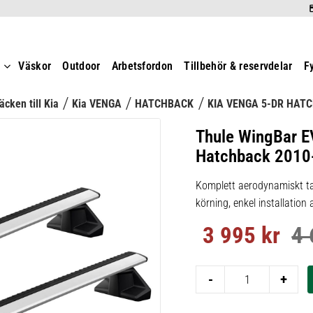
t
Väskor
Outdoor
Arbetsfordon
Tillbehör & reservdelar
F
äcken till Kia
Kia VENGA
HATCHBACK
KIA VENGA 5-DR HAT
Thule WingBar E
Hatchback 2010-
Komplett aerodynamiskt ta
körning, enkel installation
3 995
kr
4 
Nedsatt pris:
Ord
-
+