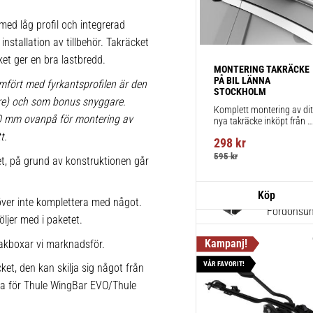
för takräc
ed låg profil och integrerad
1 st
installation av tillbehör. Takräcket
ket ger en bra lastbredd.
MONTERING TAKRÄCKE 
Thule Win
PÅ BIL LÄNNA 
mfört med fyrkantsprofilen är den
STOCKHOLM
Aerodynami
lare) och som bonus snyggare.
Komplett montering av ditt
körning och
20 mm ovanpå för montering av
nya takräcke inköpt från 
takbox.se inklusive 
t.
1 st
298
kr
montering på din bil.
595
kr
ket, på grund av konstruktionen går
Thule Kit
ver inte komplettera med något.
Fordonsuni
öljer med i paketet.
1 st
akboxar vi marknadsför.
VÅR FAVORIT!
ket, den kan skilja sig något från
ika för Thule WingBar EVO/Thule