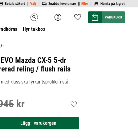
Betala säkert ||
Välj
||
Snabba leveranser ||
Eller
||
Hämta på lagret
Kundvagn
Favoriter
search
yndhörna
Hyr takbox
7-
 EVO Mazda CX-5 5-dr
rad reling / flush rails
ed klassiska fyrkantsprofiler i stål.
945
kr
inarie pris:
Lägg till i favoriter