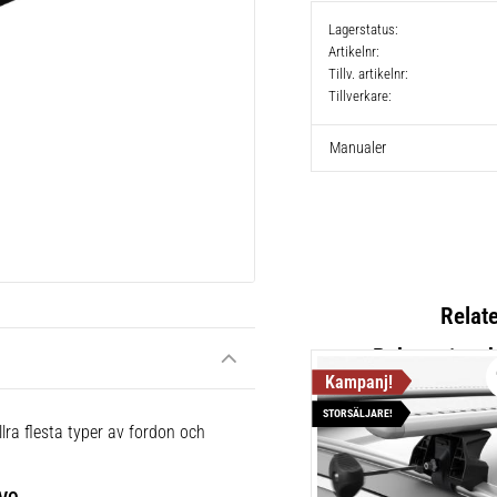
Lagerstatus
Artikelnr
Tillv. artikelnr
Tillverkare
Manualer
Relat
STORSÄLJARE!
Thule Flu
lra flesta typer av fordon och
Lättmonter
takräcken,