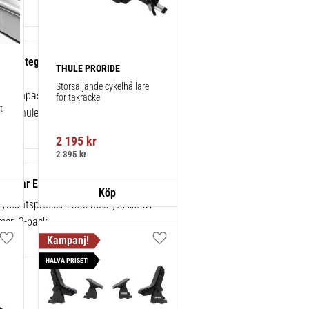
ats integrerad reling/flush rails 4-
THULE PRORIDE
86074
Storsäljande cykelhållare 
kt anpassningskit för montering av ett
för takräcke
 
rån Thule.
2 195
kr
2 395
kr
areBar Evo 127 cm 2-pack 712300
yrkantsprofiler i stål med ytskikt av
mer. 2-pack.
Lägg till i favoriter
Lägg till i favoriter
HALVA PRISET!