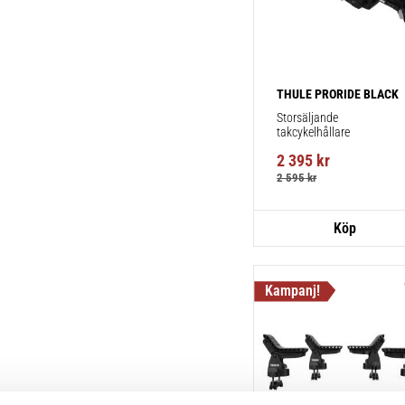
THULE PRORIDE BLACK
Storsäljande 
takcykelhållare 
2 395
kr
2 595
kr