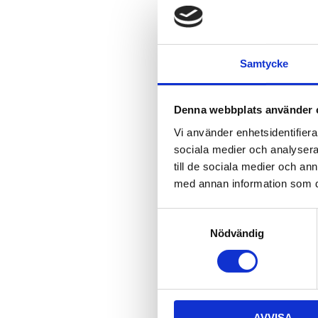
Samtycke
Denna webbplats använder 
Vi använder enhetsidentifierar
sociala medier och analysera 
till de sociala medier och a
med annan information som du 
S
Nödvändig
a
m
t
y
c
AVVISA