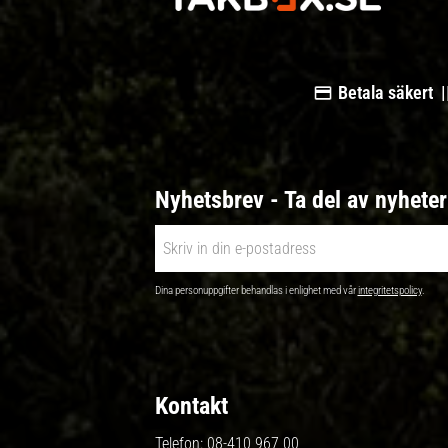
Betala säkert |
Nyhetsbrev - Ta del av nyhete
Dina personuppgifter behandlas i enlighet med vår
integritetspolicy
.
Kontakt
Telefon:
08-410 967 00