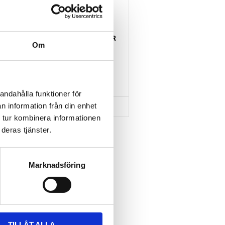
THULE HULL-A-PORT XTR
Om
J-formad kajakhållare
2 795
kr
3 795
kr
andahålla funktioner för
n information från din enhet
 tur kombinera informationen
deras tjänster.
Lägg till i favoriter
Marknadsföring
TILLÅT ALLA