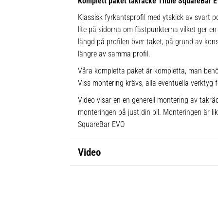
Komplett paket takräcke Thule SquareBar 
Klassisk fyrkantsprofil med ytskick av svart po
lite på sidorna om fästpunkterna vilket ger en 
längd på profilen över taket, på grund av kons
längre av samma profil.
Våra kompletta paket är kompletta, man behö
Viss montering krävs, alla eventuella verktyg f
Video visar en en generell montering av takräc
monteringen på just din bil. Monteringen är l
SquareBar EVO
Video