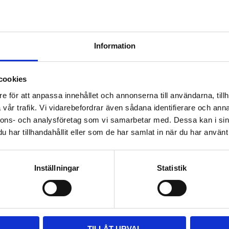
THULE DOCKGRIP
Information
Horisontell kajakhållare
2 495
kr
cookies
2 725
kr
e för att anpassa innehållet och annonserna till användarna, tillh
vår trafik. Vi vidarebefordrar även sådana identifierare och anna
nnons- och analysföretag som vi samarbetar med. Dessa kan i sin
har tillhandahållit eller som de har samlat in när du har använt 
Inställningar
Statistik
TILLÅT URVAL