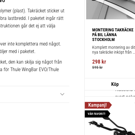
EVO
1 st
lymer (plast). Takräcket sticker ut
bra lastbredd. I paketet ingår rätt
truktionen går det ej att välja
Thule Kits
MONTERING TAKRÄCKE 
pack – 1
PÅ BIL LÄNNA 
STOCKHOLM
Fordonsuni
ver inte komplettera med något.
Komplett montering av ditt
takräcke f
öljer med i paketet.
nya takräcke inköpt från 
takbox.se inklusive 
1 st
298
kr
ket, den kan skilja sig något från
montering på din bil.
595
kr
ika för Thule WingBar EVO/Thule
Thule Squ
Klassiska f
svart poly
1 st
VÅR FAVORIT!