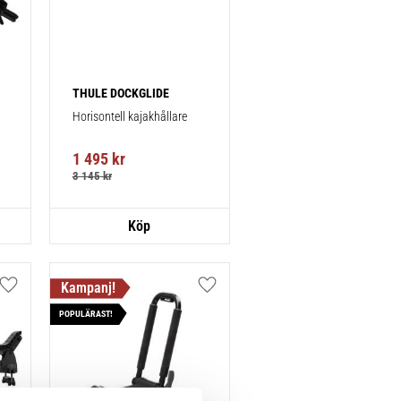
THULE DOCKGLIDE
Horisontell kajakhållare
1 495
kr
3 145
kr
Lägg till i favoriter
Lägg till i favoriter
POPULÄRAST!