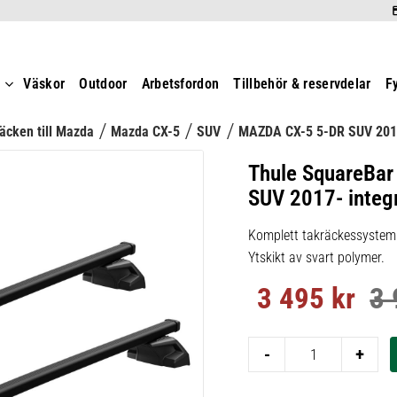
t
Väskor
Outdoor
Arbetsfordon
Tillbehör & reservdelar
F
äcken till Mazda
Mazda CX-5
SUV
MAZDA CX-5 5-DR SUV 201
Thule SquareBar
SUV 2017- integre
Komplett takräckessystem m
Ytskikt av svart polymer.
3 495
kr
3 
Nedsatt pris:
Ord
-
+