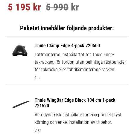
5 195
kr
5 990
kr
Nedsatt pris:
Ordinarie pris:
Thule Clamp Edge 4-pack 720500
Lättmonterad lasthållarfot för Thule Edge-
takräcken, för fordon utan befintliga fästpunkter
för takräcke eller fabriksmonterade räcken.
1 st
Thule WingBar Edge Black 104 cm 1-pack
721520
Aerodynamisk lasthållare för exceptionellt tyst
körning och enkel installation av tillbehör.
2 st