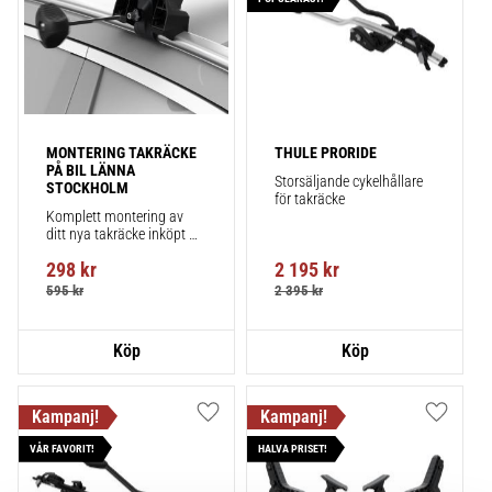
MONTERING TAKRÄCKE 
THULE PRORIDE
PÅ BIL LÄNNA 
Storsäljande cykelhållare 
STOCKHOLM
för takräcke
Komplett montering av 
ditt nya takräcke inköpt 
från takbox.se inklusive 
298
kr
2 195
kr
montering på din bil.
595
kr
2 395
kr
Lägg till i favoriter
Lägg till
VÅR FAVORIT!
HALVA PRISET!