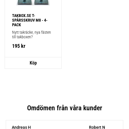
TAKBOX.SE T-
SPÅRSSKRUV M8 - 4-
PACK
Nytt takräcke, nya fästen 
till takboxen?
195
kr