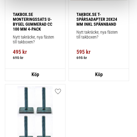
TAKBOX.SE 
TAKBOX.SE T-
MONTERINGSSATS U-
SPÅRSADAPTER 20X24 
BYGEL GUMMERAD CC 
MM INKL SPÄNNBAND
100 MM 4-PACK
Nytt takräcke, nya fästen 
Nytt takräcke, nya fästen 
till takboxen?
till takboxen?
495
kr
595
kr
695
kr
695
kr
Lägg till i favoriter