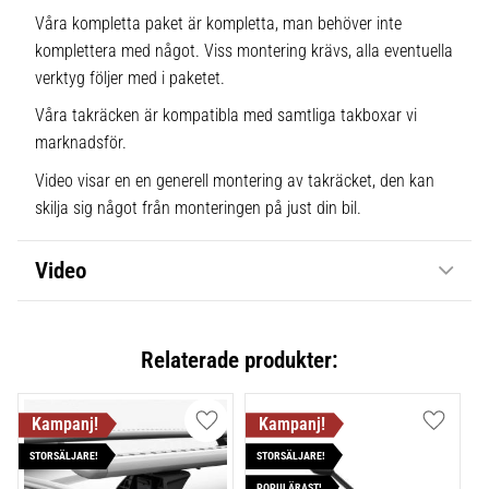
Våra kompletta paket är kompletta, man behöver inte
komplettera med något. Viss montering krävs, alla eventuella
verktyg följer med i paketet.
Våra takräcken är kompatibla med samtliga takboxar vi
marknadsför.
Video visar en en generell montering av takräcket, den kan
skilja sig något från monteringen på just din bil.
Video
Relaterade produkter:
Lägg till i favoriter
Lägg till
STORSÄLJARE!
STORSÄLJARE!
POPULÄRAST!