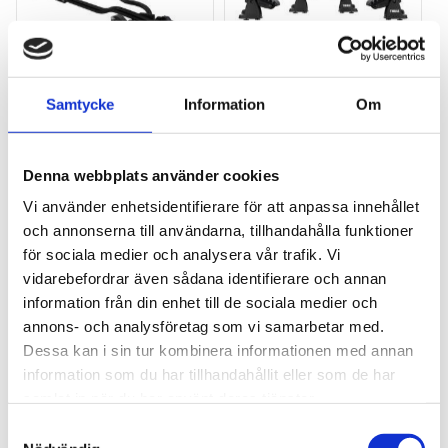
Samtycke
Information
Om
THULE PRORIDE BLACK
THULE DOCKGLIDE
Storsäljande 
Horisontell kajakhållare
takcykelhållare 
Denna webbplats använder cookies
2 395
kr
1 495
kr
Vi använder enhetsidentifierare för att anpassa innehållet
2 595
kr
3 145
kr
och annonserna till användarna, tillhandahålla funktioner
för sociala medier och analysera vår trafik. Vi
vidarebefordrar även sådana identifierare och annan
information från din enhet till de sociala medier och
annons- och analysföretag som vi samarbetar med.
Lägg till i favoriter
Lägg till
Dessa kan i sin tur kombinera informationen med annan
POPULÄRAST!
information som du har tillhandahållit eller som de har
samlat in när du har använt deras tjänster.
S