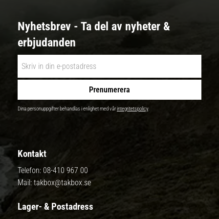
Nyhetsbrev - Ta del av nyheter &
erbjudanden
Prenumerera
Dina personuppgifter behandlas i enlighet med vår
integritetspolicy
.
Kontakt
Telefon:
08-410 967 00
Mail:
takbox@takbox.se
Lager- & Postadress