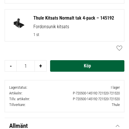
Thule Kitsats Normalt tak 4-pack – 145192
Fordonsunik kitsats
1 st
Lägg t
-
+
Lagerstatus
I lager
Artikelnr
P-720500-145192-721520-721520
Tillv. artikelnr
P-720500-145192-721520-721520
Tillverkare
Thule
Allmänt