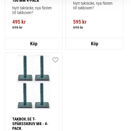
100 MM 4-PACK
Nytt takräcke, nya fästen 
Nytt takräcke, nya fästen 
till takboxen?
till takboxen?
495
kr
595
kr
695
kr
695
kr
Lägg till i favoriter
TAKBOX.SE T-
SPÅRSSKRUV M8 - 4-
PACK