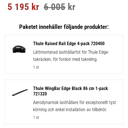
5 195
kr
6 005
kr
Nedsatt pris:
Ordinarie pris:
Thule Raised Rail Edge 4-pack 720400
Lättmonterad lasthållarfot för Thule Edge-
takräcken, för fordon med takreling.
1 st
Thule WingBar Edge Black 86 cm 1-pack
721320
Aerodynamisk lasthållare för exceptionellt tyst
körning och enkel installation av tillbehör.
1 st