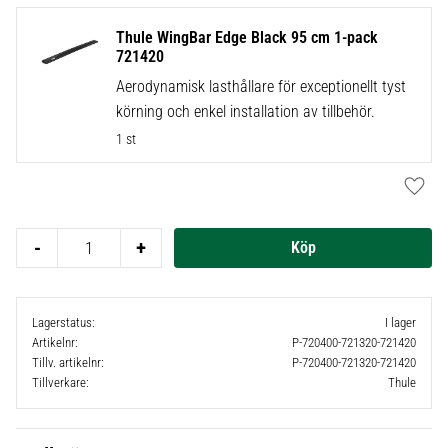
Thule WingBar Edge Black 95 cm 1-pack
721420
Aerodynamisk lasthållare för exceptionellt tyst
körning och enkel installation av tillbehör.
1 st
Lägg t
-
+
Lagerstatus
I lager
Artikelnr
P-720400-721320-721420
Tillv. artikelnr
P-720400-721320-721420
Tillverkare
Thule