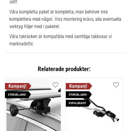
sätt.
Våra kompletta paket är kompletta, man behöver inte
komplettera med något. Viss montering krävs, alla eventuella
verktyg följer med i paketet.
Våra takräcken är kompatibla med samtliga takboxar vi
marknadsför.
Relaterade produkter:
Lägg till i favoriter
Lägg till
STORSÄLJARE!
STORSÄLJARE!
POPULÄRAST!