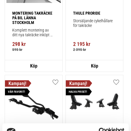
MONTERING TAKRÄCKE 
THULE PRORIDE
PÅ BIL LÄNNA 
Storsäljande cykelhållare 
STOCKHOLM
för takräcke
Komplett montering av 
ditt nya takräcke inköpt 
från takbox.se inklusive 
298
kr
2 195
kr
montering på din bil.
595
kr
2 395
kr
Lägg till i favoriter
Lägg till
VÅR FAVORIT!
HALVA PRISET!