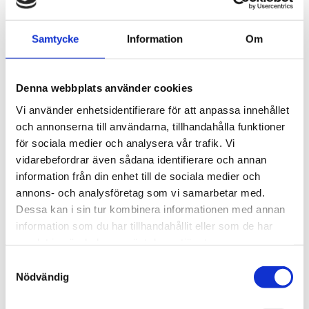
THULE PRORIDE BLACK
THULE DOCKGLIDE
Samtycke
Information
Om
Storsäljande 
Horisontell kajakhållare
takcykelhållare 
2 395
kr
1 495
kr
Denna webbplats använder cookies
2 595
kr
3 145
kr
Vi använder enhetsidentifierare för att anpassa innehållet
och annonserna till användarna, tillhandahålla funktioner
för sociala medier och analysera vår trafik. Vi
vidarebefordrar även sådana identifierare och annan
Lägg till i favoriter
Lägg till
information från din enhet till de sociala medier och
POPULÄRAST!
annons- och analysföretag som vi samarbetar med.
Dessa kan i sin tur kombinera informationen med annan
information som du har tillhandahållit eller som de har
samlat in när du har använt deras tjänster.
S
Nödvändig
a
m
THULE DOCKGRIP
THULE HULL-A-PORT 