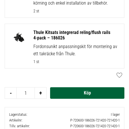
körning och enkel installation av tillbehör.
2 st
Thule Kitsats integrerad reling/flush rails
4-pack – 186026
Fordonsunikt anpassningskit för montering av
ett takräcke från Thule.
1 st
Lägg t
-
+
Lagerstatus
I lager
Artikelnr
P-720600-186026-721420-721420-1
Tillv. artikelnr
P-720600-186026-721420-721420-1