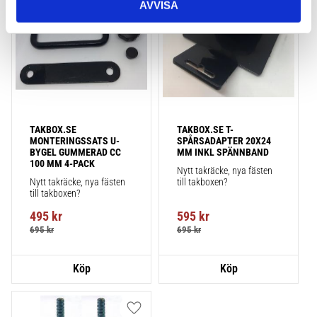
AVVISA
TAKBOX.SE 
TAKBOX.SE T-
MONTERINGSSATS U-
SPÅRSADAPTER 20X24 
BYGEL GUMMERAD CC 
MM INKL SPÄNNBAND
100 MM 4-PACK
Nytt takräcke, nya fästen 
Nytt takräcke, nya fästen 
till takboxen?
till takboxen?
495
kr
595
kr
695
kr
695
kr
Lägg till i favoriter