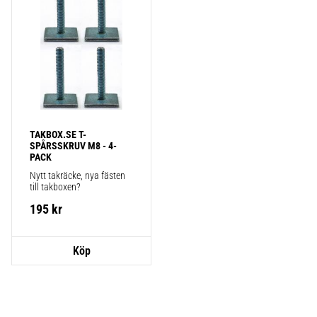
TAKBOX.SE T-
SPÅRSSKRUV M8 - 4-
PACK
Nytt takräcke, nya fästen 
till takboxen?
195
kr