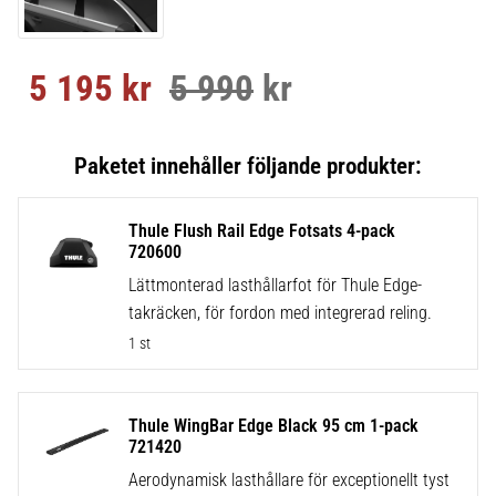
5 195
kr
5 990
kr
Nedsatt pris:
Ordinarie pris:
Thule Flush Rail Edge Fotsats 4-pack
720600
Lättmonterad lasthållarfot för Thule Edge-
takräcken, för fordon med integrerad reling.
1 st
Thule WingBar Edge Black 95 cm 1-pack
721420
Aerodynamisk lasthållare för exceptionellt tyst