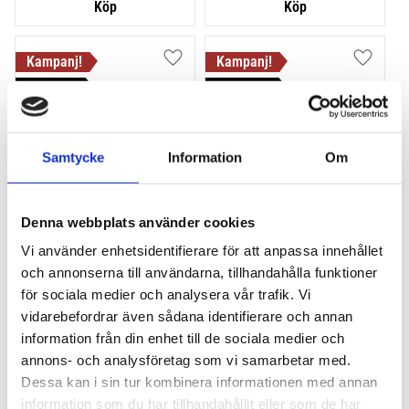
Lägg till i favoriter
Lägg till
VÅR FAVORIT!
HALVA PRISET!
Samtycke
Information
Om
Denna webbplats använder cookies
THULE PRORIDE BLACK
THULE DOCKGLIDE
Vi använder enhetsidentifierare för att anpassa innehållet
Storsäljande 
Horisontell kajakhållare
och annonserna till användarna, tillhandahålla funktioner
takcykelhållare 
för sociala medier och analysera vår trafik. Vi
2 395
kr
1 495
kr
vidarebefordrar även sådana identifierare och annan
2 595
kr
3 145
kr
information från din enhet till de sociala medier och
annons- och analysföretag som vi samarbetar med.
Dessa kan i sin tur kombinera informationen med annan
information som du har tillhandahållit eller som de har