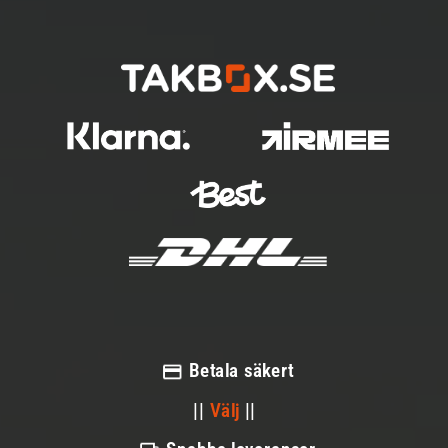
Betala säkert
||
Välj
||