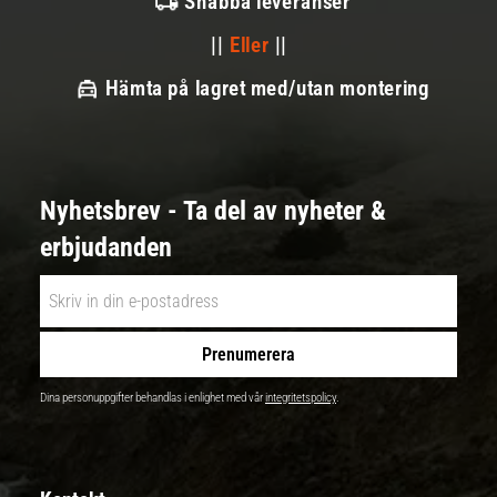
Snabba leveranser
||
Eller
||
Hämta på lagret med/utan montering
Nyhetsbrev - Ta del av nyheter &
erbjudanden
Prenumerera
Dina personuppgifter behandlas i enlighet med vår
integritetspolicy
.