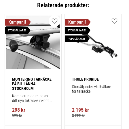
Relaterade produkter:
Lägg till i favoriter
Lägg till
STORSÄLJARE!
STORSÄLJARE!
POPULÄRAST!
MONTERING TAKRÄCKE 
THULE PRORIDE
PÅ BIL LÄNNA 
Storsäljande cykelhållare 
STOCKHOLM
för takräcke
Komplett montering av 
ditt nya takräcke inköpt 
från takbox.se inklusive 
298
kr
2 195
kr
montering på din bil.
595
kr
2 395
kr