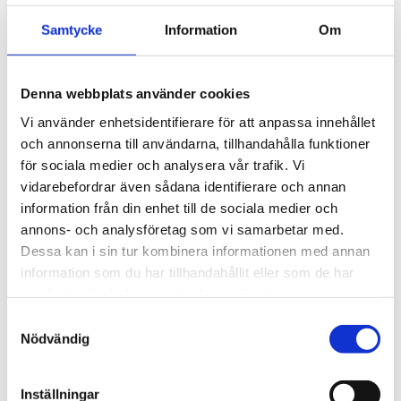
takräckessystem med låg 
profil och integrerad design 
4 895
kr
Samtycke
Information
Om
för exceptionellt tyst 
körning och enkel 
5 690
kr
installation av tillbehör.
Denna webbplats använder cookies
Vi använder enhetsidentifierare för att anpassa innehållet
och annonserna till användarna, tillhandahålla funktioner
för sociala medier och analysera vår trafik. Vi
vidarebefordrar även sådana identifierare och annan
information från din enhet till de sociala medier och
annons- och analysföretag som vi samarbetar med.
Dessa kan i sin tur kombinera informationen med annan
information som du har tillhandahållit eller som de har
samlat in när du har använt deras tjänster.
S
Nödvändig
a
m
t
Inställningar