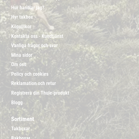
Hur handlar jag?
Hyr takbox
Köpvillkor
Kontakta oss - Kundtjänst
Vanliga frågor och svar
Mina sidor
Om oss
Policy och cookies
Reklamation och retur
Registrera din Thule-produkt
Blogg
Sortiment
Takboxar
Bakboxar