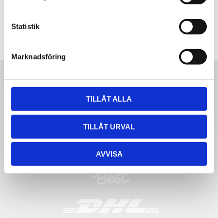
y
c
k
Statistik
e
s
Marknadsföring
v
a
l
TILLÅT ALLA
TILLÅT URVAL
AVVISA