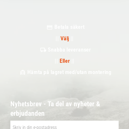
Betala säkert
||
Välj
||
Snabba leveranser
||
Eller
||
Hämta på lagret med/utan montering
Nyhetsbrev - Ta del av nyheter &
erbjudanden