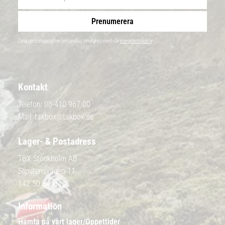
Prenumerera
Dina personuppgifter behandlas i enlighet med vår
integritetspolicy
.
Kontakt
Telefon:
08-410 967 00
Mail:
takbox@takbox.se
Lager- & Postadress
TBX Stockholm AB
Slipstensvägen 11
142 50 Skogås
Information
Hämta på vårt lager/Öppettider