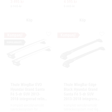
3 495
kr
4 595
kr
Ytskikt av svart polymer.
enkel installation av 
tillbehör och maximalt 
3 945
kr
5 335
kr
lastutrymme.
Lägg till i favoriter
Lägg ti
POPULÄRAST!
Thule WingBar EVO 
Thule WingBar Edge 
Hyundai Grand Santa 
Black Hyundai Grand 
Fé 5-dr SUV 2013-
Santa Fé 5-dr SUV 
2018 integrerad reling 
2013-2018 integrerad 
/ flush rails
reling / flush rails
Komplett aerodynamiskt 
Komplett aerodynamiskt 
takräckessystem för 
takräckessystem med låg 