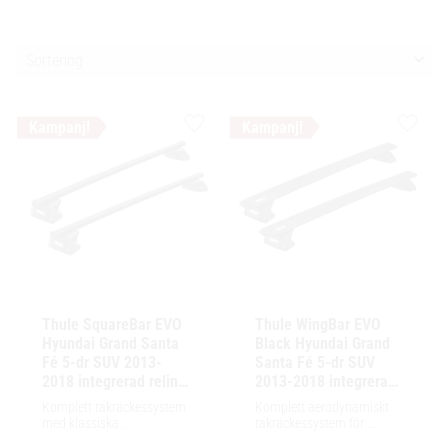
Välj sortering
Lägg till i favoriter
Lägg ti
Thule SquareBar EVO 
Thule WingBar EVO 
Hyundai Grand Santa 
Black Hyundai Grand 
Fé 5-dr SUV 2013-
Santa Fé 5-dr SUV 
2018 integrerad reling 
2013-2018 integrerad 
/ flush rails
reling / flush rails
Komplett takräckessystem 
Komplett aerodynamiskt 
med klassiska 
takräckessystem för 
fyrkantsprofiler i stål. 
exceptionellt tyst körning, 