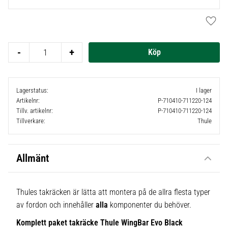
Lägg t
-
+
Lagerstatus
I lager
Artikelnr
P-710410-711220-124
Tillv. artikelnr
P-710410-711220-124
Tillverkare
Thule
Allmänt
Thules takräcken är lätta att montera på de allra flesta typer
av fordon och innehåller
alla
komponenter du behöver.
Komplett paket takräcke Thule WingBar Evo Black