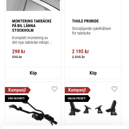
MONTERING TAKRÄCKE 
THULE PRORIDE
PÅ BIL LÄNNA 
Storsäljande cykelhållare 
STOCKHOLM
för takräcke
Komplett montering av 
ditt nya takräcke inköpt 
från takbox.se inklusive 
298
kr
2 195
kr
montering på din bil.
595
kr
2 395
kr
Lägg till i favoriter
Lägg till
VÅR FAVORIT!
HALVA PRISET!