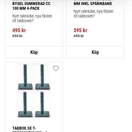
BYGEL GUMMERAD CC 
MM INKL SPÄNNBAND
100 MM 4-PACK
Nytt takräcke, nya fästen 
Nytt takräcke, nya fästen 
till takboxen?
till takboxen?
495
kr
595
kr
695
kr
695
kr
Lägg till i favoriter
TAKBOX.SE T-