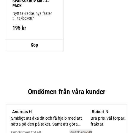
SPÅRSSKRUV M8 - 4-
PACK
Nytt takräcke, nya fästen 
till takboxen?
195
kr