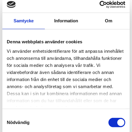
THULE PRORIDE BLACK
THULE DOCKGLIDE
Samtycke
Information
Om
Storsäljande 
Horisontell kajakhållare
takcykelhållare 
2 395
kr
1 495
kr
Denna webbplats använder cookies
2 595
kr
3 145
kr
Vi använder enhetsidentifierare för att anpassa innehållet
och annonserna till användarna, tillhandahålla funktioner
för sociala medier och analysera vår trafik. Vi
vidarebefordrar även sådana identifierare och annan
information från din enhet till de sociala medier och
Lägg till i favoriter
Lägg till
annons- och analysföretag som vi samarbetar med.
POPULÄRAST!
Dessa kan i sin tur kombinera informationen med annan
information som du har tillhandahållit eller som de har
samlat in när du har använt deras tjänster.
S
Nödvändig
a
m