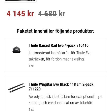
4 145
kr
4 680
kr
Nedsatt pris:
Ordinarie pris:
Thule Raised Rail Evo 4-pack 710410
Lättmonterad lasthållarfot för Thule Evo-
takräcken, för fordon med takreling.
1 st
Thule WingBar Evo Black 118 cm 2-pack
711220
Aerodynamiska lasthållare för exceptionellt tyst
körning och enkel installation av tillbehör.
1 st