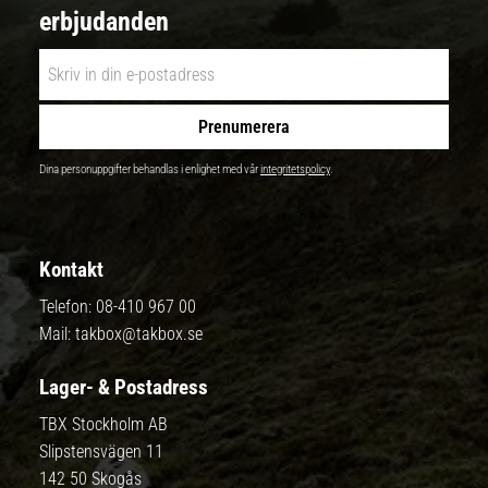
erbjudanden
Prenumerera
Dina personuppgifter behandlas i enlighet med vår
integritetspolicy
.
Kontakt
Telefon:
08-410 967 00
Mail:
takbox@takbox.se
Lager- & Postadress
TBX Stockholm AB
Slipstensvägen 11
142 50 Skogås