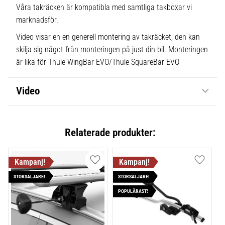
Våra takräcken är kompatibla med samtliga takboxar vi
marknadsför.
Video visar en en generell montering av takräcket, den kan
skilja sig något från monteringen på just din bil. Monteringen
är lika för Thule WingBar EVO/Thule SquareBar EVO
Video
Relaterade produkter:
Lägg till i favoriter
Lägg till
STORSÄLJARE!
STORSÄLJARE!
POPULÄRAST!