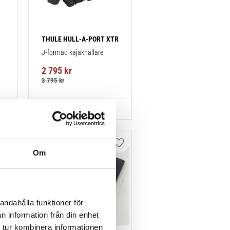
THULE HULL-A-PORT XTR
J-formad kajakhållare
2 795
kr
3 795
kr
Lägg till i favoriter
Lägg till i favoriter
Om
andahålla funktioner för
n information från din enhet
 tur kombinera informationen