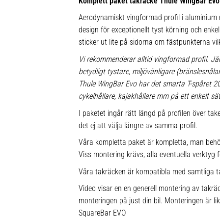
Komplett paket takräcke Thule WingBar Evo
Aerodynamiskt vingformad profil i aluminium m
design för exceptionellt tyst körning och enkel 
sticker ut lite på sidorna om fästpunkterna vil
Vi rekommenderar alltid vingformad profil. Jä
betydligt tystare, miljövänligare (bränslesnå
Thule WingBar Evo har det smarta T-spåret 
cykelhållare, kajakhållare mm på ett enkelt sät
I paketet ingår rätt längd på profilen över ta
det ej att välja längre av samma profil.
Våra kompletta paket är kompletta, man behö
Viss montering krävs, alla eventuella verktyg f
Våra takräcken är kompatibla med samtliga t
Video visar en en generell montering av takräc
monteringen på just din bil. Monteringen är l
SquareBar EVO