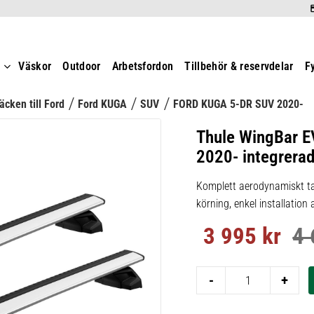
t
Väskor
Outdoor
Arbetsfordon
Tillbehör & reservdelar
F
äcken till Ford
Ford KUGA
SUV
FORD KUGA 5-DR SUV 2020-
Thule WingBar E
2020- integrerad 
Komplett aerodynamiskt ta
körning, enkel installation
3 995
kr
4 
Nedsatt pris:
Ord
-
+