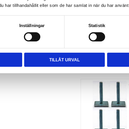
har tillhandahållit eller som de har samlat in när du har använt 
TAKBOX.SE 
MONTERINGSSATS U-
BYGEL GUMMERAD CC 
100 MM 4-PACK
Inställningar
Statistik
Nytt takräcke, nya fästen 
till takboxen?
495
kr
695
kr
TILLÅT URVAL