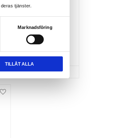
deras tjänster.
TAKBOX.SE T-
SPÅRSADAPTER 20X24 
MM INKL SPÄNNBAND
Marknadsföring
Nytt takräcke, nya fästen 
till takboxen?
595
kr
695
kr
TILLÅT ALLA
Lägg till i favoriter