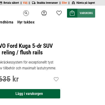
Betala säkert ||
Välj
||
Snabba leveranser ||
Eller
||
Hämta på lagret
Kundvagn
Favoriter
search
yndhörna
Hyr takbox
VO Ford Kuga 5-dr SUV
reling / flush rails
kräckessystem för exceptionellt tyst
 av tillbehör och maximalt lastutrymme.
635
kr
inarie pris:
Lägg till i favoriter