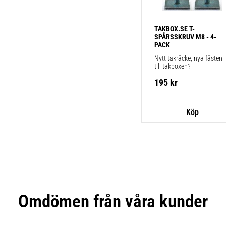
TAKBOX.SE T-
SPÅRSSKRUV M8 - 4-
PACK
Nytt takräcke, nya fästen 
till takboxen?
195
kr