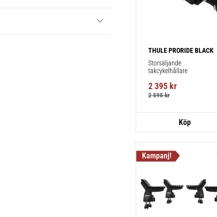
THULE PRORIDE BLACK
Storsäljande 
takcykelhållare 
2 395
kr
2 595
kr