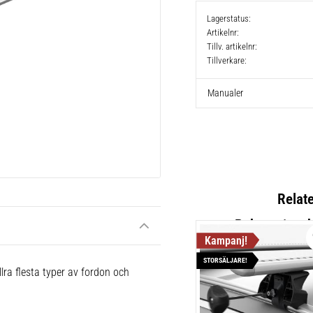
Lagerstatus
Artikelnr
Tillv. artikelnr
Tillverkare
Manualer
Relat
STORSÄLJARE!
Thule Flu
lra flesta typer av fordon och
Lättmonter
takräcken,