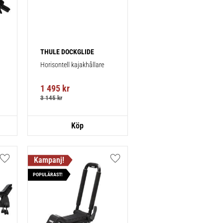
THULE DOCKGLIDE
Horisontell kajakhållare
1 495
kr
3 145
kr
Lägg till i favoriter
Lägg till i favoriter
POPULÄRAST!