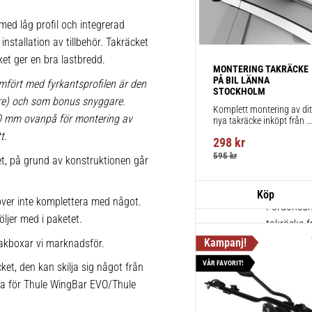
1 st
ed låg profil och integrerad
installation av tillbehör. Takräcket
ket ger en bra lastbredd.
Thule Win
MONTERING TAKRÄCKE 
PÅ BIL LÄNNA 
Aerodynami
mfört med fyrkantsprofilen är den
STOCKHOLM
körning och
lare) och som bonus snyggare.
Komplett montering av ditt
20 mm ovanpå för montering av
nya takräcke inköpt från 
1 st
takbox.se inklusive 
t.
298
kr
montering på din bil.
595
kr
ket, på grund av konstruktionen går
Thule Kits
pack – 1
ver inte komplettera med något.
Fordonsuni
öljer med i paketet.
takräcke f
akboxar vi marknadsför.
1 st
VÅR FAVORIT!
ket, den kan skilja sig något från
ika för Thule WingBar EVO/Thule