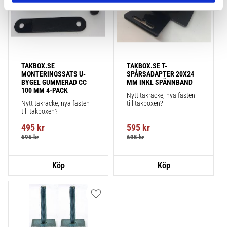
TAKBOX.SE 
TAKBOX.SE T-
MONTERINGSSATS U-
SPÅRSADAPTER 20X24 
BYGEL GUMMERAD CC 
MM INKL SPÄNNBAND
100 MM 4-PACK
Nytt takräcke, nya fästen 
Nytt takräcke, nya fästen 
till takboxen?
till takboxen?
495
kr
595
kr
695
kr
695
kr
Lägg till i favoriter