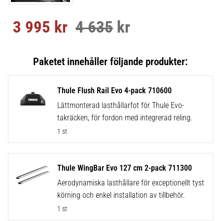
3 995
kr
4 635
kr
Nedsatt pris:
Ordinarie pris:
Thule Flush Rail Evo 4-pack 710600
Lättmonterad lasthållarfot för Thule Evo-
takräcken, för fordon med integrerad reling.
1 st
Thule WingBar Evo 127 cm 2-pack 711300
Aerodynamiska lasthållare för exceptionellt tyst
körning och enkel installation av tillbehör.
1 st