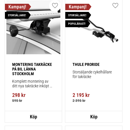
Lägg till i favoriter
Lägg till
STORSÄLJARE!
STORSÄLJARE!
POPULÄRAST!
MONTERING TAKRÄCKE 
THULE PRORIDE
PÅ BIL LÄNNA 
Storsäljande cykelhållare 
STOCKHOLM
för takräcke
Komplett montering av 
ditt nya takräcke inköpt 
från takbox.se inklusive 
298
kr
2 195
kr
montering på din bil.
595
kr
2 395
kr