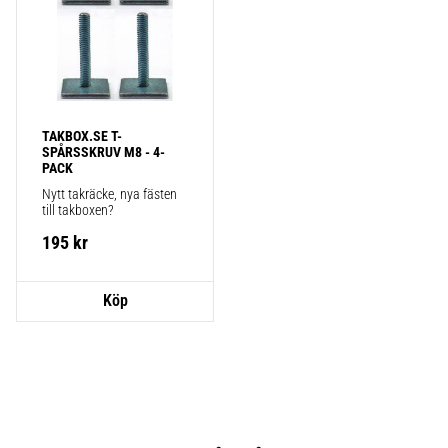
TAKBOX.SE T-
SPÅRSSKRUV M8 - 4-
PACK
Nytt takräcke, nya fästen 
till takboxen?
195
kr