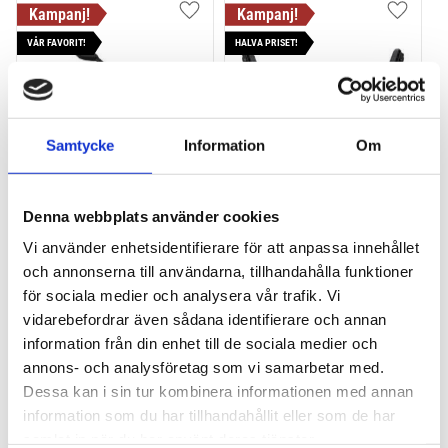
Lägg till i favoriter
Lägg till
VÅR FAVORIT!
HALVA PRISET!
Samtycke
Information
Om
THULE PRORIDE BLACK
THULE DOCKGLIDE
Denna webbplats använder cookies
Storsäljande 
Horisontell kajakhållare
Vi använder enhetsidentifierare för att anpassa innehållet
takcykelhållare 
och annonserna till användarna, tillhandahålla funktioner
2 395
kr
1 495
kr
för sociala medier och analysera vår trafik. Vi
2 595
kr
3 145
kr
vidarebefordrar även sådana identifierare och annan
information från din enhet till de sociala medier och
annons- och analysföretag som vi samarbetar med.
Dessa kan i sin tur kombinera informationen med annan
information som du har tillhandahållit eller som de har
Lägg till i favoriter
Lägg till
samlat in när du har använt deras tjänster.