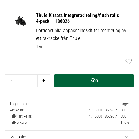
Thule Kitsats integrerad reling/flush rails
4-pack – 186026
Fordonsunikt anpassningskit för montering av
ett takräcke från Thule.
1 st
Lägg t
-
+
Lagerstatus
I lager
Artikelnr
P-710600-186026-711300-1
Tillv. artikelnr
P-710600-186026-711300-1
Tillverkare
Thule
Manualer