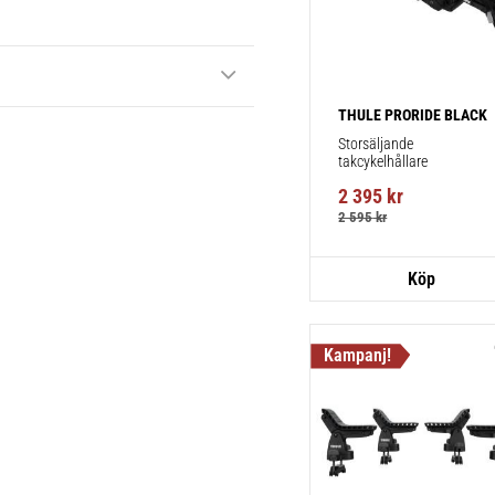
THULE PRORIDE BLACK
Storsäljande 
takcykelhållare 
2 395
kr
2 595
kr