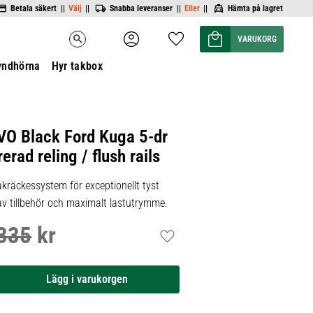
Betala säkert ||
Välj
||
Snabba leveranser ||
Eller
||
Hämta på lagret
Kundvagn
Favoriter
search
yndhörna
Hyr takbox
VO Black Ford Kuga 5-dr
rad reling / flush rails
kräckessystem för exceptionellt tyst
 av tillbehör och maximalt lastutrymme.
335
kr
inarie pris:
Lägg till i favoriter