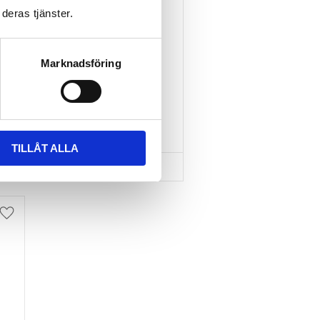
deras tjänster.
TAKBOX.SE T-
SPÅRSADAPTER 20X24 
MM INKL SPÄNNBAND
Marknadsföring
Nytt takräcke, nya fästen 
till takboxen?
595
kr
695
kr
TILLÅT ALLA
Lägg till i favoriter