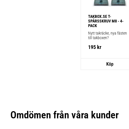
TAKBOX.SE T-
SPÅRSSKRUV M8 - 4-
PACK
Nytt takräcke, nya fästen 
till takboxen?
195
kr