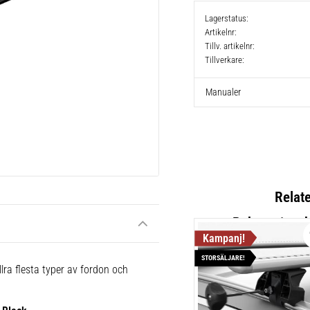
Lagerstatus
Artikelnr
Tillv. artikelnr
Tillverkare
Manualer
Relat
STORSÄLJARE!
Thule Flu
lra flesta typer av fordon och
Lättmonter
takräcken,