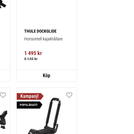
THULE DOCKGLIDE
Horisontell kajakhållare
1 495
kr
3 145
kr
Lägg till i favoriter
Lägg till i favoriter
POPULÄRAST!