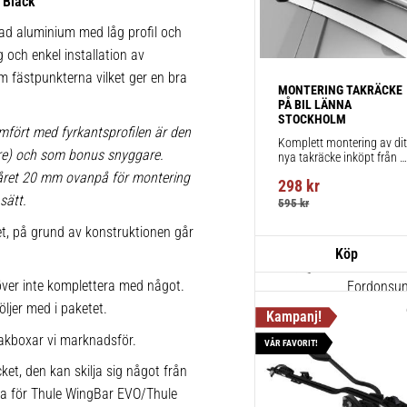
 Black
1 st
rad aluminium med låg profil och
g och enkel installation av
 om fästpunkterna vilket ger en bra
Thule Win
MONTERING TAKRÄCKE 
711420
PÅ BIL LÄNNA 
STOCKHOLM
Aerodynami
mfört med fyrkantsprofilen är den
Komplett montering av ditt
körning och
lare) och som bonus snyggare.
nya takräcke inköpt från 
takbox.se inklusive 
1 st
påret 20 mm ovanpå för montering
298
kr
montering på din bil.
sätt.
595
kr
ket, på grund av konstruktionen går
Thule Kits
pack – 1
ver inte komplettera med något.
Fordonsuni
öljer med i paketet.
takräcke f
1 st
akboxar vi marknadsför.
VÅR FAVORIT!
ket, den kan skilja sig något från
ika för Thule WingBar EVO/Thule