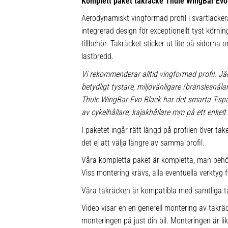
Komplett paket takräcke Thule WingBar Evo
Aerodynamiskt vingformad profil i svartlacke
integrerad design för exceptionellt tyst körnin
tillbehör. Takräcket sticker ut lite på sidorna
lastbredd.
Vi rekommenderar alltid vingformad profil. Jä
betydligt tystare, miljövänligare (bränslesnå
Thule WingBar Evo Black har det smarta T-s
av cykelhållare, kajakhållare mm på ett enkelt 
I paketet ingår rätt längd på profilen över ta
det ej att välja längre av samma profil.
Våra kompletta paket är kompletta, man behö
Viss montering krävs, alla eventuella verktyg f
Våra takräcken är kompatibla med samtliga t
Video visar en en generell montering av takräc
monteringen på just din bil. Monteringen är l