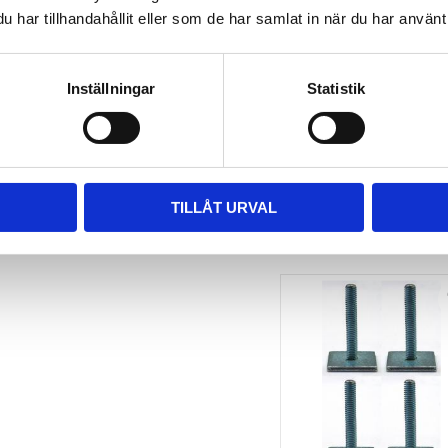
har tillhandahållit eller som de har samlat in när du har använt 
TAKBOX.SE 
MONTERINGSSATS U-
BYGEL GUMMERAD CC 
100 MM 4-PACK
Inställningar
Statistik
Nytt takräcke, nya fästen 
till takboxen?
495
kr
695
kr
TILLÅT URVAL