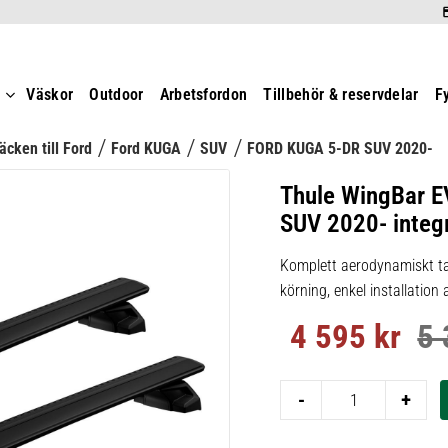
t
Väskor
Outdoor
Arbetsfordon
Tillbehör & reservdelar
F
äcken till Ford
Ford KUGA
SUV
FORD KUGA 5-DR SUV 2020-
Thule WingBar E
SUV 2020- integre
Komplett aerodynamiskt ta
körning, enkel installation
4 595
kr
5 
Nedsatt pris:
Ord
-
+