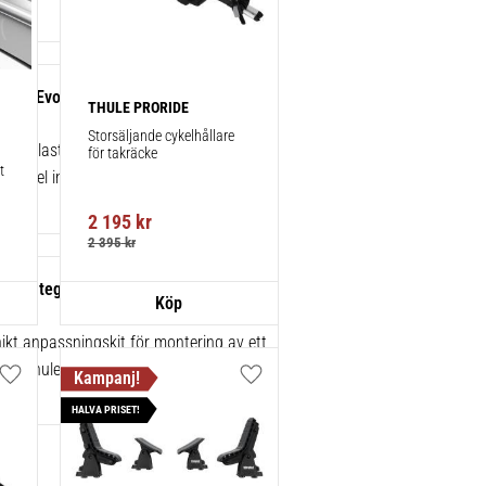
gBar Evo Black 135 cm 2-pack
THULE PRORIDE
Storsäljande cykelhållare 
ska lasthållare för exceptionellt tyst
för takräcke
 
 enkel installation av tillbehör.
2 195
kr
2 395
kr
ats integrerad reling/flush rails 4-
86049
kt anpassningskit för montering av ett
rån Thule.
Lägg till i favoriter
Lägg till i favoriter
HALVA PRISET!