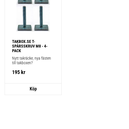
TAKBOX.SE T-
SPÅRSSKRUV M8 - 4-
PACK
Nytt takräcke, nya fästen 
till takboxen?
195
kr