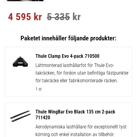
4 595
kr
5 335
kr
Nedsatt pris:
Ordinarie pris:
Thule Clamp Evo 4-pack 710500
Lättmonterad lasthållarfot för Thule Evo-
takräcken, för fordon utan befintliga fästpunkter
för takräcke eller fabriksmonterade räcken.
1 st
Thule WingBar Evo Black 135 cm 2-pack
711420
Aerodynamiska lasthållare för exceptionellt tyst
körning och enkel installation av tillbehör.