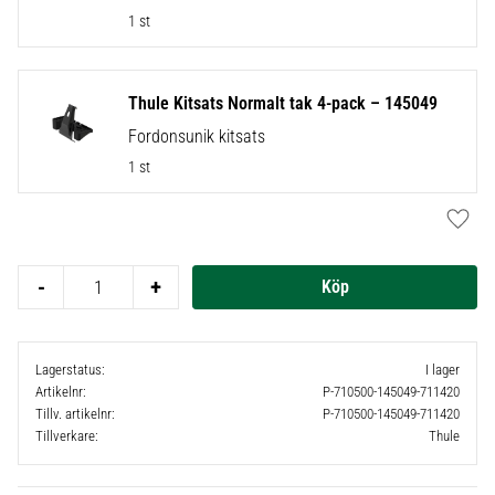
1 st
Thule Kitsats Normalt tak 4-pack – 145049
Fordonsunik kitsats
1 st
Lägg t
-
+
Lagerstatus
I lager
Artikelnr
P-710500-145049-711420
Tillv. artikelnr
P-710500-145049-711420
Tillverkare
Thule