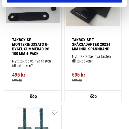
TAKBOX.SE 
TAKBOX.SE T-
MONTERINGSSATS U-
SPÅRSADAPTER 20X24 
BYGEL GUMMERAD CC 
MM INKL SPÄNNBAND
100 MM 4-PACK
Nytt takräcke, nya fästen 
Nytt takräcke, nya fästen 
till takboxen?
till takboxen?
495
kr
595
kr
695
kr
695
kr
Lägg till i favoriter