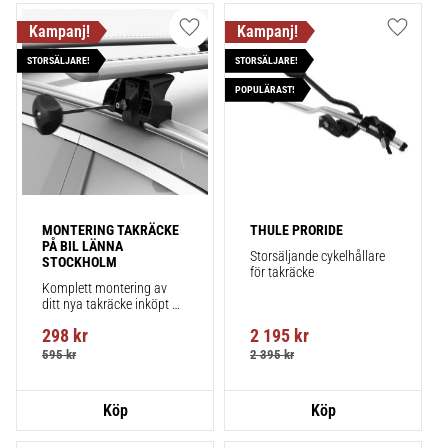
Lägg till i favoriter
Lägg till
STORSÄLJARE!
STORSÄLJARE!
POPULÄRAST!
MONTERING TAKRÄCKE 
THULE PRORIDE
PÅ BIL LÄNNA 
Storsäljande cykelhållare 
STOCKHOLM
för takräcke
Komplett montering av 
ditt nya takräcke inköpt 
från takbox.se inklusive 
298
kr
2 195
kr
montering på din bil.
595
kr
2 395
kr