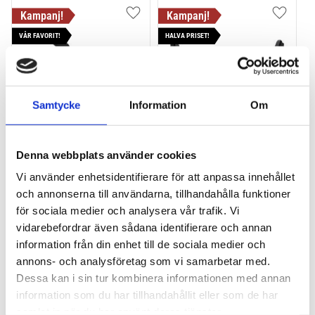
Lägg till i favoriter
Lägg till
VÅR FAVORIT!
HALVA PRISET!
Samtycke
Information
Om
Denna webbplats använder cookies
THULE PRORIDE BLACK
THULE DOCKGLIDE
Storsäljande 
Horisontell kajakhållare
Vi använder enhetsidentifierare för att anpassa innehållet
takcykelhållare 
och annonserna till användarna, tillhandahålla funktioner
2 395
kr
1 495
kr
för sociala medier och analysera vår trafik. Vi
2 595
kr
3 145
kr
vidarebefordrar även sådana identifierare och annan
information från din enhet till de sociala medier och
annons- och analysföretag som vi samarbetar med.
Dessa kan i sin tur kombinera informationen med annan
information som du har tillhandahållit eller som de har
Lägg till i favoriter
Lägg till
samlat in när du har använt deras tjänster.