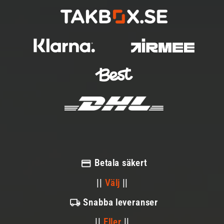
Betala säkert
||
Välj
||
Snabba leveranser
||
Eller
||