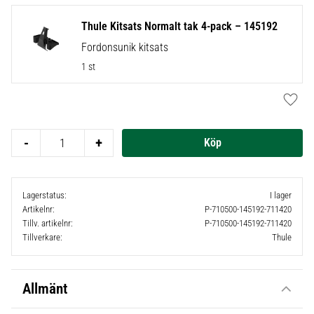
Thule Kitsats Normalt tak 4-pack – 145192
Fordonsunik kitsats
1 st
Lägg t
-
+
Lagerstatus
I lager
Artikelnr
P-710500-145192-711420
Tillv. artikelnr
P-710500-145192-711420
Tillverkare
Thule
Allmänt