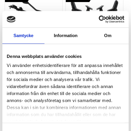
Samtycke
Information
Om
THULE PRORIDE BLACK
THULE DOCKGLIDE
Storsäljande 
Horisontell kajakhållare
Denna webbplats använder cookies
takcykelhållare 
Vi använder enhetsidentifierare för att anpassa innehållet
2 395
kr
1 495
kr
och annonserna till användarna, tillhandahålla funktioner
2 595
kr
3 145
kr
för sociala medier och analysera vår trafik. Vi
vidarebefordrar även sådana identifierare och annan
information från din enhet till de sociala medier och
annons- och analysföretag som vi samarbetar med.
Dessa kan i sin tur kombinera informationen med annan
Lägg till i favoriter
Lägg till
information som du har tillhandahållit eller som de har
POPULÄRAST!
samlat in när du har använt deras tjänster.
S