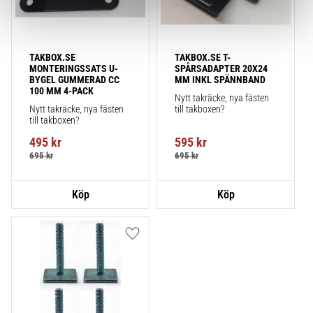
TAKBOX.SE 
TAKBOX.SE T-
MONTERINGSSATS U-
SPÅRSADAPTER 20X24 
BYGEL GUMMERAD CC 
MM INKL SPÄNNBAND
100 MM 4-PACK
Nytt takräcke, nya fästen 
Nytt takräcke, nya fästen 
till takboxen?
till takboxen?
495
kr
595
kr
695
kr
695
kr
Lägg till i favoriter