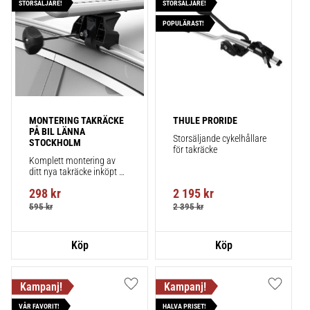
STORSÄLJARE!
STORSÄLJARE!
POPULÄRAST!
MONTERING TAKRÄCKE 
THULE PRORIDE
PÅ BIL LÄNNA 
Storsäljande cykelhållare 
STOCKHOLM
för takräcke
Komplett montering av 
ditt nya takräcke inköpt 
från takbox.se inklusive 
298
kr
2 195
kr
montering på din bil.
595
kr
2 395
kr
Lägg till i favoriter
Lägg till
VÅR FAVORIT!
HALVA PRISET!