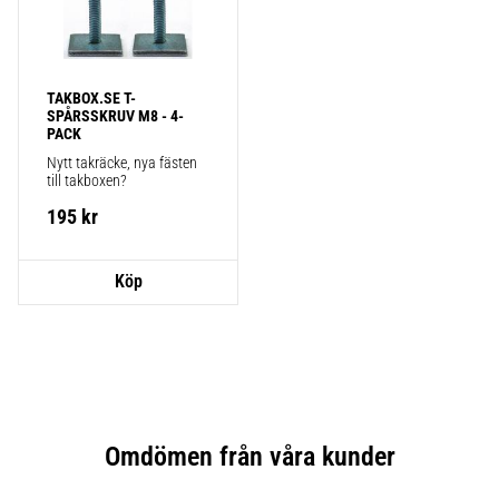
TAKBOX.SE T-
SPÅRSSKRUV M8 - 4-
PACK
Nytt takräcke, nya fästen 
till takboxen?
195
kr