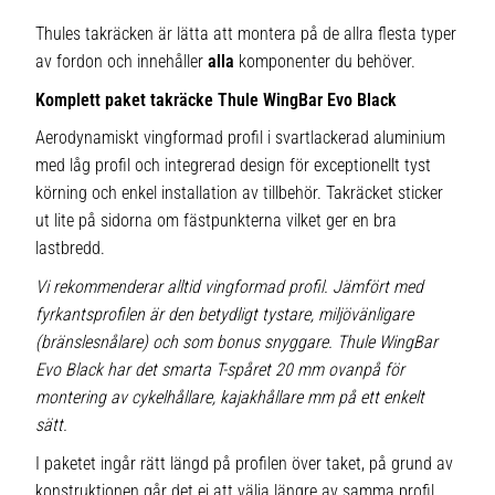
Thules takräcken är lätta att montera på de allra flesta typer
av fordon och innehåller
alla
komponenter du behöver.
Komplett paket takräcke Thule WingBar Evo Black
Aerodynamiskt vingformad profil i svartlackerad aluminium
med låg profil och integrerad design för exceptionellt tyst
körning och enkel installation av tillbehör. Takräcket sticker
ut lite på sidorna om fästpunkterna vilket ger en bra
lastbredd.
Vi rekommenderar alltid vingformad profil. Jämfört med
fyrkantsprofilen är den betydligt tystare, miljövänligare
(bränslesnålare) och som bonus snyggare. Thule WingBar
Evo Black har det smarta T-spåret 20 mm ovanpå för
montering av cykelhållare, kajakhållare mm på ett enkelt
sätt.
I paketet ingår rätt längd på profilen över taket, på grund av
konstruktionen går det ej att välja längre av samma profil.