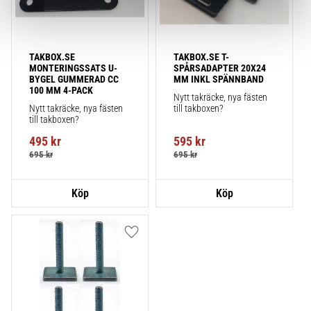
TAKBOX.SE 
TAKBOX.SE T-
MONTERINGSSATS U-
SPÅRSADAPTER 20X24 
BYGEL GUMMERAD CC 
MM INKL SPÄNNBAND
100 MM 4-PACK
Nytt takräcke, nya fästen 
Nytt takräcke, nya fästen 
till takboxen?
till takboxen?
495
kr
595
kr
695
kr
695
kr
Lägg till i favoriter