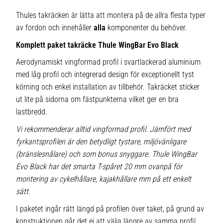
Thules takräcken är lätta att montera på de allra flesta typer
av fordon och innehåller
alla
komponenter du behöver.
Komplett paket takräcke Thule WingBar Evo Black
Aerodynamiskt vingformad profil i svartlackerad aluminium
med låg profil och integrerad design för exceptionellt tyst
körning och enkel installation av tillbehör. Takräcket sticker
ut lite på sidorna om fästpunkterna vilket ger en bra
lastbredd.
Vi rekommenderar alltid vingformad profil. Jämfört med
fyrkantsprofilen är den betydligt tystare, miljövänligare
(bränslesnålare) och som bonus snyggare. Thule WingBar
Evo Black har det smarta T-spåret 20 mm ovanpå för
montering av cykelhållare, kajakhållare mm på ett enkelt
sätt.
I paketet ingår rätt längd på profilen över taket, på grund av
konstruktionen går det ej att välja längre av samma profil.