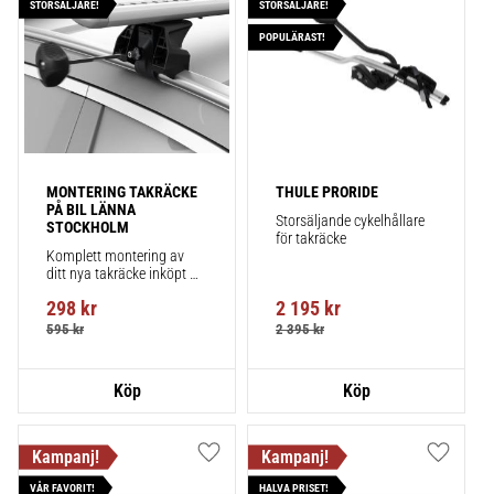
STORSÄLJARE!
STORSÄLJARE!
POPULÄRAST!
MONTERING TAKRÄCKE 
THULE PRORIDE
PÅ BIL LÄNNA 
Storsäljande cykelhållare 
STOCKHOLM
för takräcke
Komplett montering av 
ditt nya takräcke inköpt 
från takbox.se inklusive 
298
kr
2 195
kr
montering på din bil.
595
kr
2 395
kr
Lägg till i favoriter
Lägg till
VÅR FAVORIT!
HALVA PRISET!