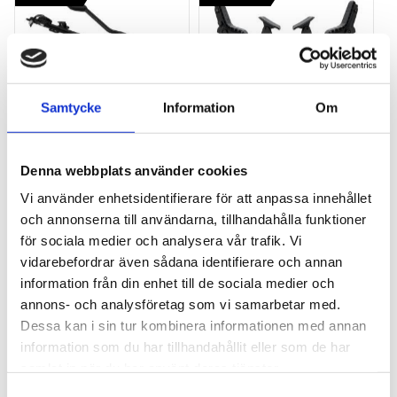
Samtycke
Information
Om
THULE PRORIDE BLACK
THULE DOCKGLIDE
Storsäljande 
Horisontell kajakhållare
Denna webbplats använder cookies
takcykelhållare 
Vi använder enhetsidentifierare för att anpassa innehållet
2 395
kr
1 495
kr
och annonserna till användarna, tillhandahålla funktioner
2 595
kr
3 145
kr
för sociala medier och analysera vår trafik. Vi
vidarebefordrar även sådana identifierare och annan
information från din enhet till de sociala medier och
annons- och analysföretag som vi samarbetar med.
Dessa kan i sin tur kombinera informationen med annan
Lägg till i favoriter
Lägg till
information som du har tillhandahållit eller som de har
POPULÄRAST!
samlat in när du har använt deras tjänster.
S