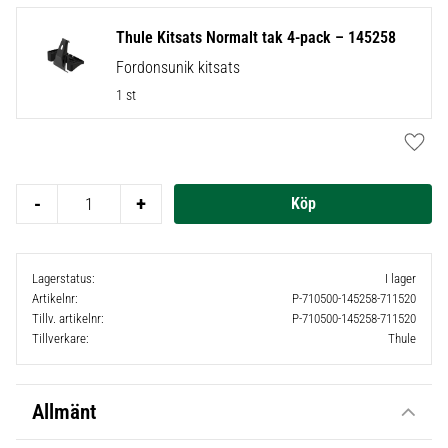
Thule Kitsats Normalt tak 4-pack – 145258
Fordonsunik kitsats
1 st
Lägg t
-
+
Lagerstatus
I lager
Artikelnr
P-710500-145258-711520
Tillv. artikelnr
P-710500-145258-711520
Tillverkare
Thule
Allmänt