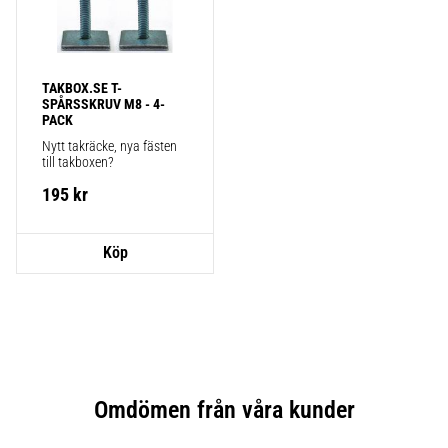
TAKBOX.SE T-
SPÅRSSKRUV M8 - 4-
PACK
Nytt takräcke, nya fästen 
till takboxen?
195
kr